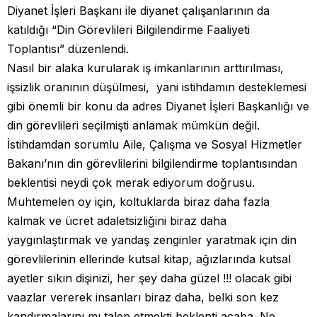
Diyanet İşleri Başkanı ile diyanet çalışanlarının da
katıldığı “Din Görevlileri Bilgilendirme Faaliyeti
Toplantısı” düzenlendi.
Nasıl bir alaka kurularak iş imkanlarının arttırılması,
işsizlik oranının düşülmesi, yani istihdamın desteklemesi
gibi önemli bir konu da adres Diyanet İşleri Başkanlığı ve
din görevlileri seçilmişti anlamak mümkün değil.
İstihdamdan sorumlu Aile, Çalışma ve Sosyal Hizmetler
Bakanı’nın din görevlilerini bilgilendirme toplantısından
beklentisi neydi çok merak ediyorum doğrusu.
Muhtemelen oy için, koltuklarda biraz daha fazla
kalmak ve ücret adaletsizliğini biraz daha
yaygınlaştırmak ve yandaş zenginler yaratmak için din
görevlilerinin ellerinde kutsal kitap, ağızlarında kutsal
ayetler sıkın dişinizi, her şey daha güzel !!! olacak gibi
vaazlar vererek insanları biraz daha, belki son kez
kandırmalarını mı talep etmekti beklenti acaba. Ne