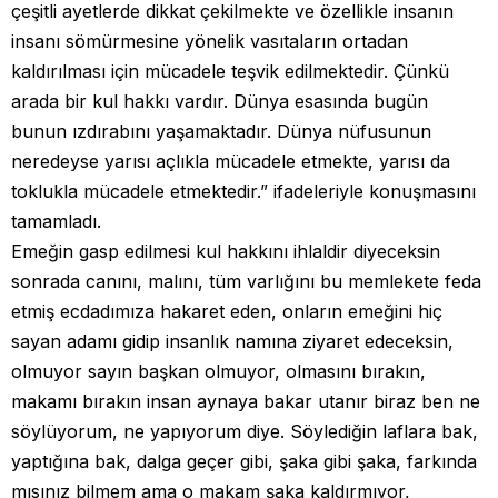
çeşitli ayetlerde dikkat çekilmekte ve özellikle insanın
insanı sömürmesine yönelik vasıtaların ortadan
kaldırılması için mücadele teşvik edilmektedir. Çünkü
arada bir kul hakkı vardır. Dünya esasında bugün
bunun ızdırabını yaşamaktadır. Dünya nüfusunun
neredeyse yarısı açlıkla mücadele etmekte, yarısı da
toklukla mücadele etmektedir.” ifadeleriyle konuşmasını
tamamladı.
Emeğin gasp edilmesi kul hakkını ihlaldir diyeceksin
sonrada canını, malını, tüm varlığını bu memlekete feda
etmiş ecdadımıza hakaret eden, onların emeğini hiç
sayan adamı gidip insanlık namına ziyaret edeceksin,
olmuyor sayın başkan olmuyor, olmasını bırakın,
makamı bırakın insan aynaya bakar utanır biraz ben ne
söylüyorum, ne yapıyorum diye. Söylediğin laflara bak,
yaptığına bak, dalga geçer gibi, şaka gibi şaka, farkında
mısınız bilmem ama o makam şaka kaldırmıyor,