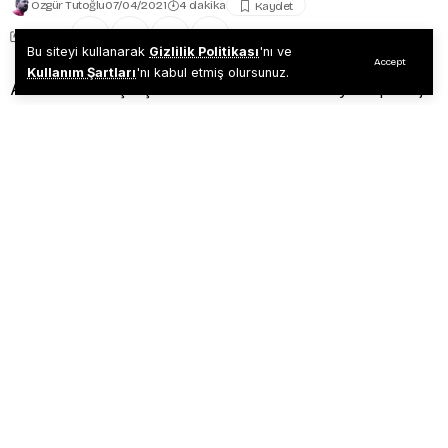
Özgür Tutoğlu
07/04/2021
4 dakika
Share
Bu siteyi kullanarak
Gizlilik Politikası
'nı ve
Accept
Kullanım Şartları
'nı kabul etmiş olursunuz.
Atatürk ile karşılaşsan ne sormak istersin diye röportaj
yaparlar ya ben karşılaştım bugün sizlere onu
yazacağım. Askerlik görevimi yaptığım dönemde
Atatürk’ün karşıma çıktığı o anı anlatmak istiyorum. Tabi
öncesinde size bazı askeri tabirleri anlatmam gerek.
Askerliğimi yedek subay olarak yaptım. Önce Tuzla
Piyade Okul Komutanlığında eğitimimi alarak Piyade
Asteğmen rütbesi ile Hatay’a tayin oldum. Hudut Tabur
Komutanlığı emrinde olan sınır karakollarında sırası ile
Hassa ilçesinde bulunan Yağmur ve Erol Çavuş
karakollarında karakol komutanı olarak görev yapıp,
Piyade Teğmen rütbesi ile terhis oldum.
Askerlikte birçok nöbet tutulur ama nöbetlerin en
şereflisi olarak adlandırılan “sancak nöbeti” zor ve