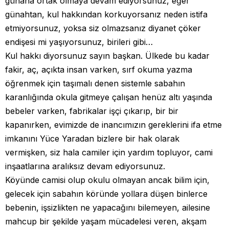
günaha ortak olmaya devam ediyorsunuz, eğer
günahtan, kul hakkından korkuyorsanız neden istifa
etmiyorsunuz, yoksa siz olmazsanız diyanet çöker
endişesi mi yaşıyorsunuz, birileri gibi…
Kul hakkı diyorsunuz sayın başkan. Ülkede bu kadar
fakir, aç, açıkta insan varken, sırf okuma yazma
öğrenmek için taşımalı denen sistemle sabahın
karanlığında okula gitmeye çalışan henüz altı yaşında
bebeler varken, fabrikalar işçi çıkarıp, bir bir
kapanırken, evimizde de inancımızın gereklerini ifa etme
imkanını Yüce Yaradan bizlere bir hak olarak
vermişken, siz hala camiler için yardım topluyor, cami
inşaatlarına aralıksız devam ediyorsunuz.
Köyünde camisi olup okulu olmayan ancak bilim için,
gelecek için sabahın köründe yollara düşen binlerce
bebenin, işsizlikten ne yapacağını bilemeyen, ailesine
mahcup bir şekilde yaşam mücadelesi veren, akşam