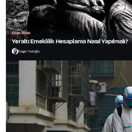
Köşe Yazısı
Yeraltı Emeklilik Hesaplama Nasıl Yapılmalı?
Özgür Tutoğlu