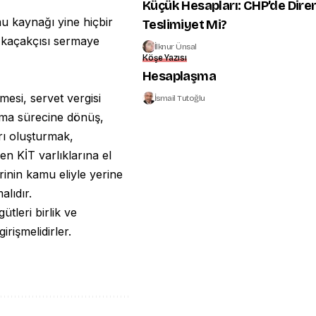
Küçük Hesapları: CHP’de Diren
mu kaynağı yine hiçbir
Teslimiyet Mi?
i kaçakçısı sermaye
İlknur Ünsal
Köşe Yazısı
Hesaplaşma
esi, servet vergisi
İsmail Tutoğlu
nma sürecine dönüş,
arı oluşturmak,
len KİT varlıklarına el
rinin kamu eliyle yerine
alıdır.
ütleri birlik ve
rişmelidirler.