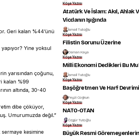
Köşe Yazısı
Atatürk Ve İslam: Akıl, Ahlak 
Vicdanın Işığında
İsmail Tutoğlu
ıyor. Geri kalan %44’ünü
Köşe Yazısı
Filistin Sorunu Üzerine
 yapıyor? Yine yoksul
Osman Kaya
Köşe Yazısı
Milli Ekonomi Dedikleri Bu Mu
elirin yarısından çoğunu,
İsmail Tutoğlu
Köşe Yazısı
ri kalan %99
Başöğretmen Ve Harf Devrim
rının altında, 30-40
Feyzi Coşkun
Köşe Yazısı
üretim dibe çöküyor,
NATO-OTAN
uş. Umurumuzda değil.”
Özgür Tutoğlu
Köşe Yazısı
k sermaye kesimine
Büyük Resmi Göremeyenleri