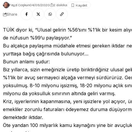
Feyzi Coşkun
04/09/2020
2 dakika
Share
TÜİK diyor ki, “Ulusal gelirin %56’sını %1’lik bir kesim al
de nüfusun %99’u paylaşıyor.”
Bu alçakça paylaşıma müdahale etmesi gereken iktidar ne
yurttaşa bağış çağrısında bulunuyor…
Bunun anlamı şudur:
Biz yıllarca, sizin emeğinizle üretip biriktirdiğiniz ulusal g
%1’lik bir avuç sermayeci alçağa vermeyi sürdürürüz. Ge
yoksulmuş. 8-10 milyonu işsizmiş, 18-20 milyonu açlık sını
milyonu da yoksulluk sınırının altında geliri varmış.
Kriz, işyerlerinin kapanmasına, yeni işsizlere yol açıyor, 
emekliler zorunlu faturaları ödeyemez duruma düşüyorm
demektedir iktidar.
Öte yandan 100 milyarlık kamu kaynağını yine bir avuçlu