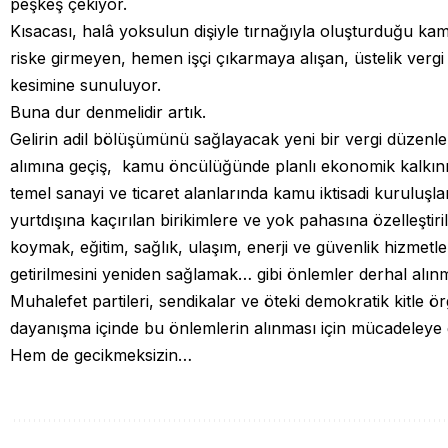
peşkeş çekiyor.
Kısacası, halâ yoksulun dişiyle tırnağıyla oluşturduğu ka
riske girmeyen, hemen işçi çıkarmaya alışan, üstelik verg
kesimine sunuluyor.
Buna dur denmelidir artık.
Gelirin adil bölüşümünü sağlayacak yeni bir vergi düzenlem
alımına geçiş, kamu öncülüğünde planlı ekonomik kalkı
temel sanayi ve ticaret alanlarında kamu iktisadi kuruluşl
yurtdışına kaçırılan birikimlere ve yok pahasına özelleştiri
koymak, eğitim, sağlık, ulaşım, enerji ve güvenlik hizmetle
getirilmesini yeniden sağlamak… gibi önlemler derhal alınm
Muhalefet partileri, sendikalar ve öteki demokratik kitle örg
dayanışma içinde bu önlemlerin alınması için mücadeleye gi
Hem de gecikmeksizin…