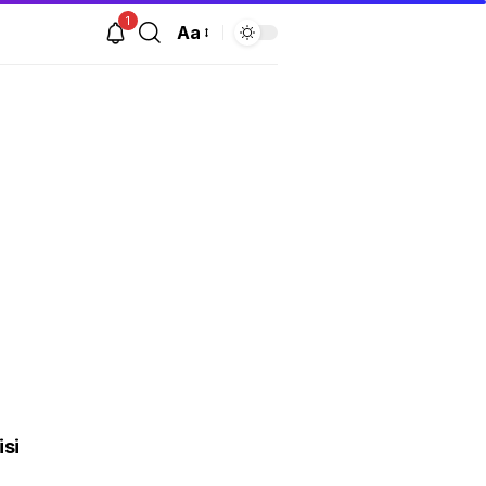
1
Aa
isi