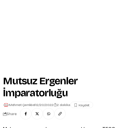
Mutsuz Ergenler
İmparatorluğu
Mehmet Çamlıbel
12/20/2022
2 dakika
Share