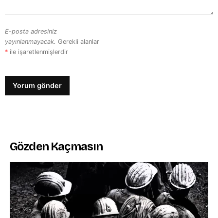
E-posta adresiniz
yayınlanmayacak.
Gerekli alanlar
*
ile işaretlenmişlerdir
Gözden Kaçmasın