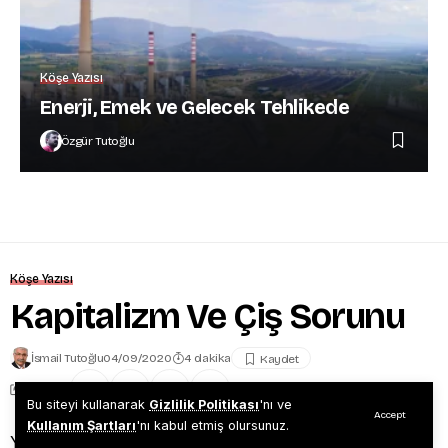
Köşe Yazısı
Enerji, Emek ve Gelecek Tehlikede
Özgür Tutoğlu
Köşe Yazısı
Kapitalizm Ve Çiş Sorunu
İsmail Tutoğlu
04/09/2020
4 dakika
Share
Bu siteyi kullanarak
Gizlilik Politikası
'nı ve
Accept
Kullanım Şartları
'nı kabul etmiş olursunuz.
Yıllar önce Aziz Nesin’e sormuşlar; İstanbul’un en