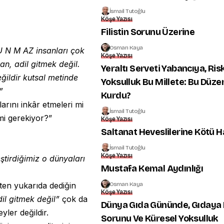
İsmail Tutoğlu
Köşe Yazısı
Filistin Sorunu Üzerine
Osman Kaya
 U N M AZ insanları çok
Köşe Yazısı
an, adil gitmek değil.
Yeraltı Serveti Yabancıya, Ris
eğildir kutsal metinde
Yoksulluk Bu Millete: Bu Düze
”
Kurdu?
ılarını inkâr etmeleri mi
İsmail Tutoğlu
 mi gerekiyor?”
Köşe Yazısı
Saltanat Heveslilerine Kötü 
İsmail Tutoğlu
Köşe Yazısı
ştirdiğimiz o dünyaları
Mustafa Kemal Aydınlığı
Osman Kaya
ten yukarıda dediğin
Köşe Yazısı
il gitmek değil”
çok da
Dünya Gıda Gününde, Gıdaya 
yler değildir.
Sorunu Ve Küresel Yoksulluk