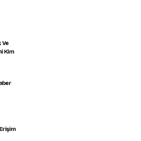
k Ve
ni Kim
Haber
Erişim