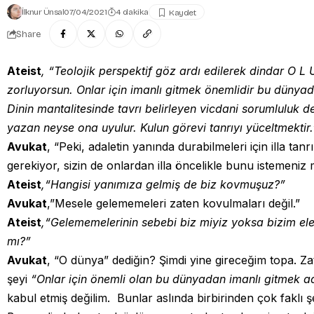
İlknur Ünsal
07/04/2021
4 dakika
Share
Ateist
, “Teolojik perspektif göz ardı edilerek dindar O L
zorluyorsun. Onlar için imanlı gitmek önemlidir bu dünyad
Dinin mantalitesinde tavrı belirleyen vicdani sorumluluk d
yazan neyse ona uyulur. Kulun görevi tanrıyı yüceltmektir.
Avukat
, “Peki, adaletin yanında durabilmeleri için illa tanr
gerekiyor, sizin de onlardan illa öncelikle bunu istemeniz
Ateist
,“Hangisi yanımıza gelmiş de biz kovmuşuz?”
Avukat
,”Mesele gelememeleri zaten kovulmaları değil.”
Ateist
,“Gelememelerinin sebebi biz miyiz yoksa bizim ele
mı?”
Avukat
, “O dünya” dediğin? Şimdi yine gireceğim topa. Za
şeyi
“Onlar için önemli olan bu dünyadan imanlı gitmek ad
kabul etmiş değilim.
Bunlar aslında birbirinden çok faklı şe