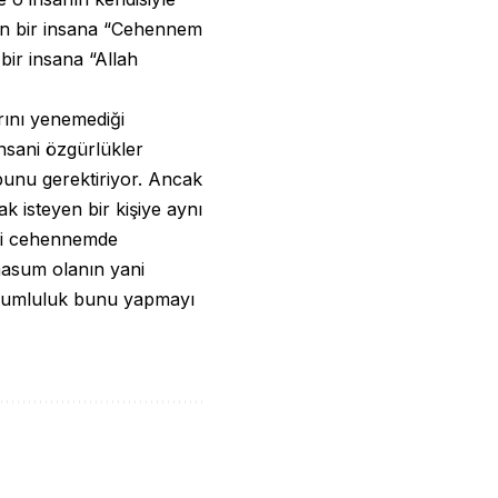
an bir insana “Cehennem
bir insana “Allah
rını yenemediği
insani özgürlükler
 bunu gerektiriyor. Ancak
 isteyen bir kişiye aynı
işi cehennemde
masum olanın yani
orumluluk bunu yapmayı