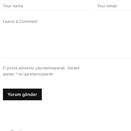
E-posta adresiniz yayınlanmayacak.
Gerekli
alanlar
*
ile işaretlenmişlerdir