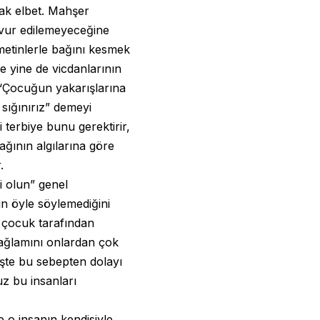
cak elbet. Mahşer
vvur edilemeyeceğine
 metinlerle bağını kesmek
 yine de vicdanlarının
 “Çocuğun yakarışlarına
 sığınırız” demeyi
 terbiye bunu gerektirir,
ağının algılarına göre
.
li olun” genel
in öyle söylemediğini
 çocuk tarafından
bağlamını onlardan çok
işte bu sebepten dolayı
z bu insanları
 o insanın kendisiyle