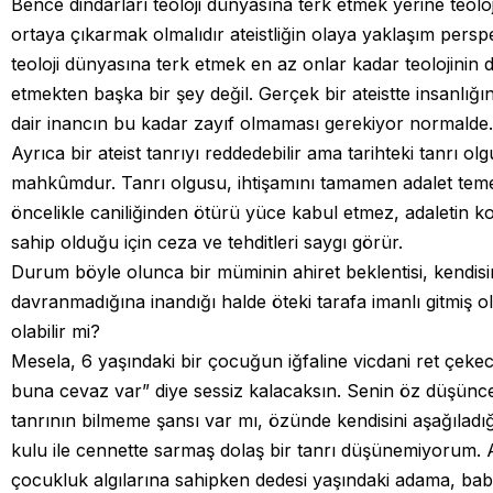
Bence dindarları teoloji dünyasına terk etmek yerine teoloj
ortaya çıkarmak olmalıdır ateistliğin olaya yaklaşım perspek
teoloji dünyasına terk etmek en az onlar kadar teolojinin
etmekten başka bir şey değil. Gerçek bir ateistte insanlığı
dair inancın bu kadar zayıf olmaması gerekiyor normalde.
Ayrıca bir ateist tanrıyı reddedebilir ama tarihteki tanrı 
mahkûmdur. Tanrı olgusu, ihtişamını tamamen adalet teme
öncelikle caniliğinden ötürü yüce kabul etmez, adaletin
sahip olduğu için ceza ve tehditleri saygı görür.
Durum böyle olunca bir müminin ahiret beklentisi, kendisi
davranmadığına inandığı halde öteki tarafa imanlı gitmiş 
olabilir mi?
Mesela, 6 yaşındaki bir çocuğun iğfaline vicdani ret çek
buna cevaz var” diye sessiz kalacaksın. Senin öz düşün
tanrının bilmeme şansı var mı, özünde kendisini aşağıladığın
kulu ile cennette sarmaş dolaş bir tanrı düşünemiyorum. 
çocukluk algılarına sahipken dedesi yaşındaki adama, baba