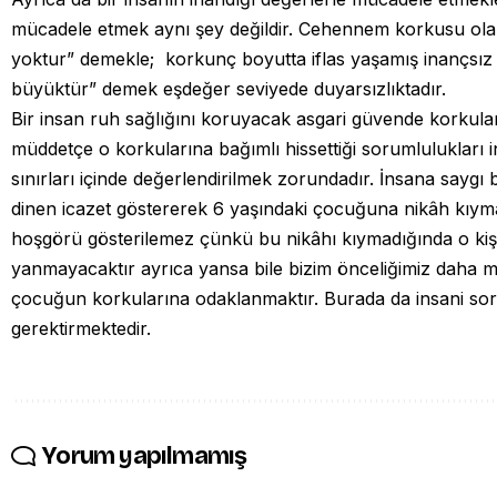
mücadele etmek aynı şey değildir. Cehennem korkusu ol
yoktur” demekle; korkunç boyutta iflas yaşamış inançsız 
büyüktür” demek eşdeğer seviyede duyarsızlıktadır.
Bir insan ruh sağlığını koruyacak asgari güvende korkula
müddetçe o korkularına bağımlı hissettiği sorumlulukları 
sınırları içinde değerlendirilmek zorundadır. İnsana saygı
dinen icazet göstererek 6 yaşındaki çocuğuna nikâh kıymak
hoşgörü gösterilemez çünkü bu nikâhı kıymadığında o k
yanmayacaktır ayrıca yansa bile bizim önceliğimiz daha 
çocuğun korkularına odaklanmaktır. Burada da insani s
gerektirmektedir.
Yorum yapılmamış