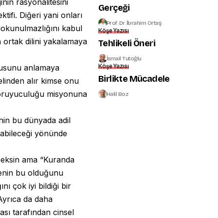
inin rasyonalitesini
Gerçeği
tifi. Diğeri yani onları
Prof. Dr. İbrahim Ortaş
 dokunulmazlığını kabul
Köşe Yazısı
n ortak dilini yakalamaya
Tehlikeli Öneri
İsmail Tutoğlu
Köşe Yazısı
olgusunu anlamaya
Birlikte Mücadele
linden alır kimse onu
 koruyuculuğu misyonuna
Halil Boz
nin bu dünyada adil
olabileceği yönünde
eceksin ama “Kuranda
cenin bu olduğunu
ı çok iyi bildiği bir
Ayrıca da daha
sı tarafından cinsel