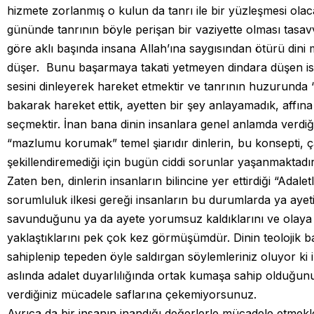
hizmete zorlanmış o kulun da tanrı ile bir yüzleşmesi ola
gününde tanrının böyle perişan bir vaziyette olması tasa
göre aklı başında insana Allah’ına saygısından ötürü dini
düşer. Bunu başarmaya takati yetmeyen dindara düşen ise
sesini dinleyerek hareket etmektir ve tanrının huzurunda
bakarak hareket ettik, ayetten bir şey anlayamadık, affına
seçmektir. İnan bana dinin insanlara genel anlamda verdiği
“mazlumu korumak” temel şiarıdır dinlerin, bu konsepti, ç
şekillendiremediği için bugün ciddi sorunlar yaşanmaktadır
Zaten ben, dinlerin insanların bilincine yer ettirdiği “Adalet
sorumluluk ilkesi gereği insanların bu durumlarda ya ayet
savunduğunu ya da ayete yorumsuz kaldıklarını ve olaya
yaklaştıklarını pek çok kez görmüşümdür. Dinin teolojik 
sahiplenip tepeden öyle saldırgan söylemleriniz oluyor ki 
aslında adalet duyarlılığında ortak kumaşa sahip olduğunu
verdiğiniz mücadele saflarına çekemiyorsunuz.
Ayrıca da bir insanın inandığı değerlerle mücadele etmekle