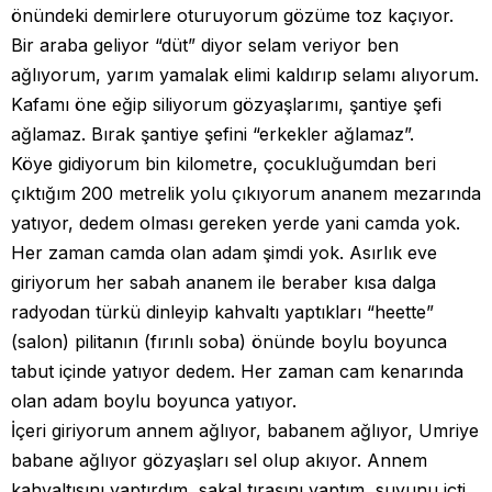
önündeki demirlere oturuyorum gözüme toz kaçıyor.
Bir araba geliyor “düt” diyor selam veriyor ben
ağlıyorum, yarım yamalak elimi kaldırıp selamı alıyorum.
Kafamı öne eğip siliyorum gözyaşlarımı, şantiye şefi
ağlamaz. Bırak şantiye şefini “erkekler ağlamaz”.
Köye gidiyorum bin kilometre, çocukluğumdan beri
çıktığım 200 metrelik yolu çıkıyorum ananem mezarında
yatıyor, dedem olması gereken yerde yani camda yok.
Her zaman camda olan adam şimdi yok. Asırlık eve
giriyorum her sabah ananem ile beraber kısa dalga
radyodan türkü dinleyip kahvaltı yaptıkları “heette”
(salon) pilitanın (fırınlı soba) önünde boylu boyunca
tabut içinde yatıyor dedem. Her zaman cam kenarında
olan adam boylu boyunca yatıyor.
İçeri giriyorum annem ağlıyor, babanem ağlıyor, Umriye
babane ağlıyor gözyaşları sel olup akıyor. Annem
kahvaltısını yaptırdım, sakal tıraşını yaptım, suyunu içti,