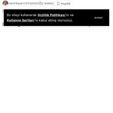
Cemil Biçer
07/04/2021
2 dakika
Share
Bu siteyi kullanarak
Gizlilik Politikası
'nı ve
Accept
Kullanım Şartları
'nı kabul etmiş olursunuz.
İktidara geldikten sonra etrafına akrabaları toplamak
manasında kullanılan sosyolojik terimdir.. Türkiye’nin
son dönemlerinde çok sıkça gözlenmiştir..
Eğitim durumları ve yapacakları işin gerektirdiği
niteliklere sahip olup olmadıklarına bakılmaksızın
yöneticilerin eş, dost, akraba ve yakınlarının devlet işine
alınmalarının, yaygın olarak ve meşru görülerek
yapıldığı yönetim şekli
Tanıdık kişilere avantaj sağlama, öncelik tanıma, kamu
imkânlarından yararlandırma politikası.
Adam(!), damadını hazineden ve maliyeden sorumlu
bakan yapıyor, Balık baştan kokarmış, baş bunu
yapınca kıç bokunu çıkartıyor tabii ki.!
**