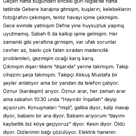
Geçen hafta bugünden önceki gün Niğde’de hafta
tatilinde Gebere barajına gitmişim, kuşların, kelebeklerin
fotoğrafını çekmişim, temiz havayı içime çekmişim.
Gece evimde yatmışım Defne yine huysuzluk yapmış
uyutmamış. Sabah 6 da kalkıp işime gelmişim. Her
zamanki gibi yeraltına girmişim, var ufak sorunlar
cevher az, baskı çok falan sıradan madencilik
problemleri, gezmişim ocağı karış karış.
Çıkmışım dışarı tikemi “dışarıda” yerine takmışım. Takip
cihazını şarja takmışım. Takipçi Akkuş Mustafa bir
şeyler anlatıyor ama bir yandan da telefon çalıyor.
Öznur (kardeşim) arıyor. Öznur arar, her zaman arar
ama sabahın 10:30 unda “Hayırdır İnşallah” deyip
açıyorum. Konuşmaları “mişli”, galiba diyor, kalp masajı
diyor, babamı bir ara diyor. Babamı arıyorum “dayımı
kaybettik biz köye geçiyoruz” diyor. Kesin diyor. Öldü
diyor. Dizlerimin bağı çözülüyor. Elektrik hanenin