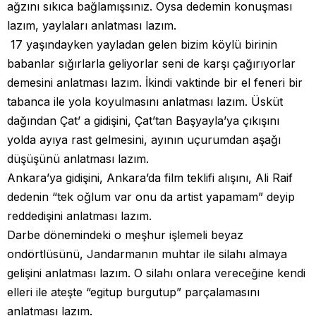
ağzını sıkıca bağlamışsınız. Oysa dedemin konuşması
lazım, yaylaları anlatması lazım.
17 yaşındayken yayladan gelen bizim köylü birinin
babanlar sığırlarla geliyorlar seni de karşı çağırıyorlar
demesini anlatması lazım. İkindi vaktinde bir el feneri bir
tabanca ile yola koyulmasını anlatması lazım. Üsküt
dağından Çat’ a gidişini, Çat’tan Başyayla’ya çıkışını
yolda ayıya rast gelmesini, ayının uçurumdan aşağı
düşüşünü anlatması lazım.
Ankara’ya gidişini, Ankara’da film teklifi alışını, Ali Raif
dedenin “tek oğlum var onu da artist yapamam” deyip
reddedişini anlatması lazım.
Darbe dönemindeki o meşhur işlemeli beyaz
ondörtlüsünü, Jandarmanın muhtar ile silahı almaya
gelişini anlatması lazım. O silahı onlara vereceğine kendi
elleri ile ateşte “egitup burgutup” parçalamasını
anlatması lazım.