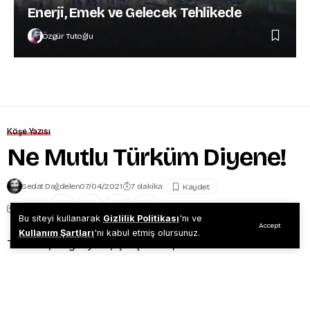
Enerji, Emek ve Gelecek Tehlikede
Özgür Tutoğlu
Köşe Yazısı
Ne Mutlu Türküm Diyene!
Sedat Dağdelen
07/04/2021
7 dakika
Share
Bu siteyi kullanarak
Gizlilik Politikası
'nı ve
Accept
Kullanım Şartları
'nı kabul etmiş olursunuz.
Türküm, doğruyum, çalışkanım,
İlkem: küçüklerimi korumak, büyüklerimi saymak,
yurdumu, milletimi özümden çok sevmektir.
Ülküm: yükselmek, ileri gitmektir.