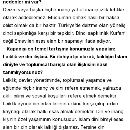
nedenler mi var?
Deizm veya başka hiçbir inanç yahut inançsızlık tehlike
olarak addedilemez. Müslüman olmak nasıl bir haksa
deist olmak da bir haktır. Türkiye’de deizme olan yöneliş
dinci sapkınlığa karşı bir tepkidir. Dinci sapklınlık Kur’an’ı
değil Emevileri esas alan bir sapmayı ifade ediyor.
–
Kapanışı en temel tartışma konumuzla yapalım:
Laiklik ve din ilişkisi. Bir ilahiyatçı olarak, laikliğin İslam
diniyle ve toplumsal barışla olan ilişkisini nasıl
tanımlıyorsunuz?
Laiklik; devlet yönetiminde, toplumsal yaşamda ve
eğitimde hiçbir inanç ve dini refere etmemek, yalnızca
aklı, bilimi ve sosyal koşulları refere etmek demektir.
Laiklik ayrıca din adamlarının erkine karşı çıkıp erkin
kaynağı olarak halkı esas almak demektir. Din ve inanç
kişinin özel yaşamının konusudur. İslam dini bireyi esas
alan bir din olarak laikliği dışlamaz. Tersine din