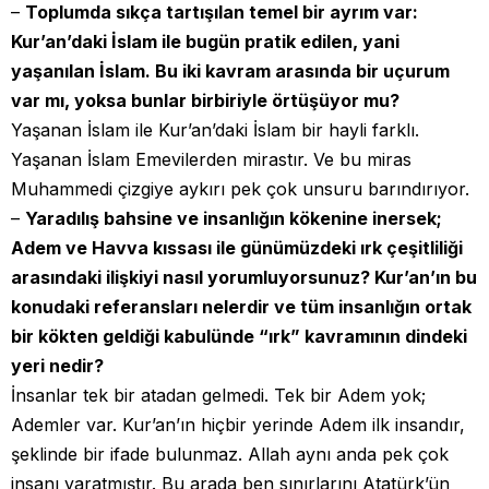
–
Toplumda sıkça tartışılan temel bir ayrım var:
Kur’an’daki İslam ile bugün pratik edilen, yani
yaşanılan İslam. Bu iki kavram arasında bir uçurum
var mı, yoksa bunlar birbiriyle örtüşüyor mu?
Yaşanan İslam ile Kur’an’daki İslam bir hayli farklı.
Yaşanan İslam Emevilerden mirastır. Ve bu miras
Muhammedi çizgiye aykırı pek çok unsuru barındırıyor.
–
Yaradılış bahsine ve insanlığın kökenine inersek;
Adem ve Havva kıssası ile günümüzdeki ırk çeşitliliği
arasındaki ilişkiyi nasıl yorumluyorsunuz? Kur’an’ın bu
konudaki referansları nelerdir ve tüm insanlığın ortak
bir kökten geldiği kabulünde “ırk” kavramının dindeki
yeri nedir?
İnsanlar tek bir atadan gelmedi. Tek bir Adem yok;
Ademler var. Kur’an’ın hiçbir yerinde Adem ilk insandır,
şeklinde bir ifade bulunmaz. Allah aynı anda pek çok
insanı yaratmıştır. Bu arada ben sınırlarını Atatürk’ün