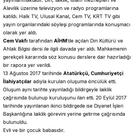
yayınlanmaktadır. Din, laiklik, İslam mezhepleri ve
Alevilik üzerine televizyon ve radyo programlarına
katıldı. Halk TV, Ulusal Kanal, Cem TV, KRT TV gibi
yayın organlarındaki söyleşi programlarında konuşmacı
olarak yer aldı.
Cem Vakfı
tarafından
AİHM
‘de açılan Din Kültürü ve
Ahlak Bilgisi dersi ile ilgili davada yer aldı. Mahkemenin
gerekçeli kararında söz konusu derslere dair hazırladığı
bir rapora yer verildi.
13 Ağustos 2017 tarihinde
Atatürkçü, Cumhuriyetçi
İlahiyatçılar
adıyla kurulan oluşuma öncülük etti.
Oluşum aynı tarihte yayınladığı bildirgeyle laiklik
çağrısında bulunup kuruluşunu ilan etti. 20 Eylül 2017
tarihinde yayınlanan ikinci bildirgede ise Diyanet İşleri
Başkanlığına laiklik görevini yerine getirme çağrısında
bulunuldu.
Evli ve bir çocuk babasıdır.