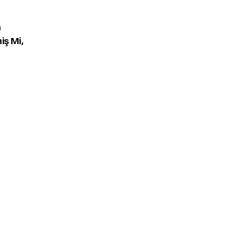
n
iş Mi,