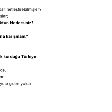
ar netleştirebilmişler?
lar;
ktur. Nedersiniz?
sına karışmam.”
ak kurduğu Türkiye
 de,
ar.
iyete giden yolda