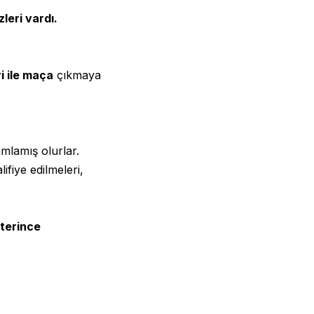
leri vardı.
ri ile maça
çıkmaya
lamış olurlar.
fiye edilmeleri,
terince