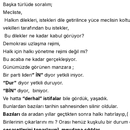
Başka türlüde soralım;
Mecliste,
Halkın dilekleri, istekleri dile getirilince yüce meclisin kol
vekilleri tarafından bu istekler,
Bu dilekler ne kadar kabul görüyor?
Demokrasi uzlaşma rejimi,
Halk için halkı yönetme rejimi değil mi?
Bu acaba ne kadar gerçekleşiyor.
Günümüzde görünen manzara ;
Bir parti lideri
” İN”
diyor yetkili iniyor.
“Dur”
diyor yetkili duruyor.
“BİN”
diyor, biniyor.
Ve hatta
“derhal” istifalar
bile gördük, yaşadık.
Bunlardan bazıları tarihin sahnesinden silinir oldular.
Bazıları
da aradan yıllar geçtikten sonra halkı hatırlayıp,(
Birilerinin çıkarlarını mı ? Orası henüz kuşkulu bir durum 
cesaretlerini toparlayıp) meydana çıktılar.