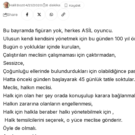
Halil Boz
04/21/2020
6 dakika
Share
Bu bayramda figüran yok, herkes ASİL oyuncu.
Ulusun kendi kendisini yönetmek için bu günden 100 yıl ö
Bugün o yokluklar içinde kurulan,
Çalıştırılan meclisin çalışmaması için çaktırmadan,
Sessizce,
Çoğunluğu ellerinde bulundurdukları için olabildiğince p
Hatta önceki günden başlayarak 45 günlük tatile soktular.
Meclis, halkın meclisi.
Halk için olan her şey orada konuşulup karara bağlanmal
Halkın zararına olanların engellenmesi,
Halk için halkla beraber halkı yönetebilmek için ,
Halk temsilcilerini seçerek, o yüce meclise gönderir.
Öyle de olmalı.