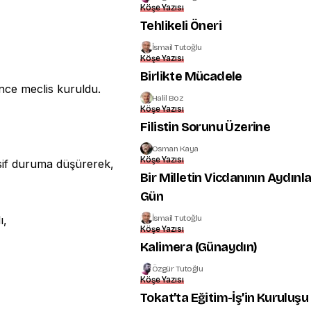
Köşe Yazısı
Tehlikeli Öneri
İsmail Tutoğlu
Köşe Yazısı
Birlikte Mücadele
nce meclis kuruldu.
Halil Boz
Köşe Yazısı
Filistin Sorunu Üzerine
Osman Kaya
Köşe Yazısı
asif duruma düşürerek,
Bir Milletin Vicdanının Aydınl
Gün
İsmail Tutoğlu
ı,
Köşe Yazısı
Kalimera (Günaydın)
Özgür Tutoğlu
Köşe Yazısı
Tokat’ta Eğitim-İş’in Kuruluşu