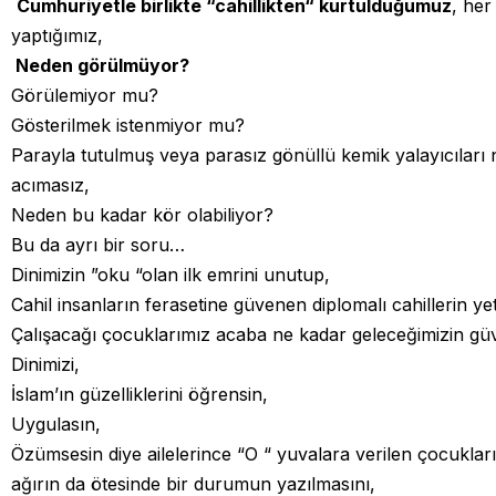
Cumhuriyetle birlikte “cahillikten“ kurtulduğumuz
, her
yaptığımız,
Neden görülmüyor?
Görülemiyor mu?
Gösterilmek istenmiyor mu?
Parayla tutulmuş veya parasız gönüllü kemik yalayıcıları
acımasız,
Neden bu kadar kör olabiliyor?
Bu da ayrı bir soru…
Dinimizin ”oku “olan ilk emrini unutup,
Cahil insanların ferasetine güvenen diplomalı cahillerin yeti
Çalışacağı çocuklarımız acaba ne kadar geleceğimizin güv
Dinimizi,
İslam’ın güzelliklerini öğrensin,
Uygulasın,
Özümsesin diye ailelerince “O “ yuvalara verilen çocuklar
ağırın da ötesinde bir durumun yazılmasını,