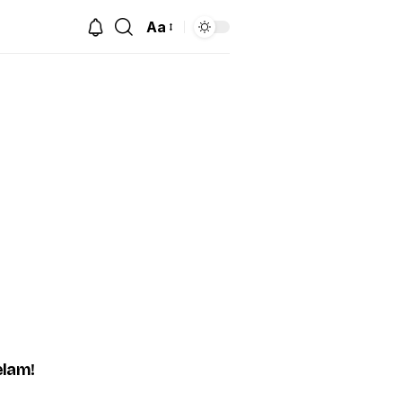
Aa
elam!