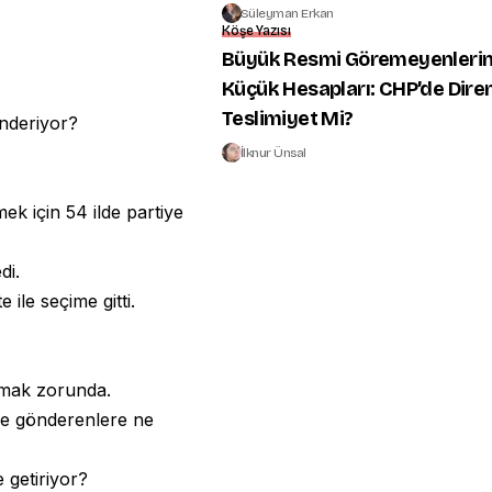
Süleyman Erkan
Köşe Yazısı
Büyük Resmi Göremeyenleri
Küçük Hesapları: CHP’de Diren
Teslimiyet Mi?
önderiyor?
İlknur Ünsal
ek için 54 ilde partiye
di.
 ile seçime gitti.
uymak zorunda.
ise gönderenlere ne
e getiriyor?