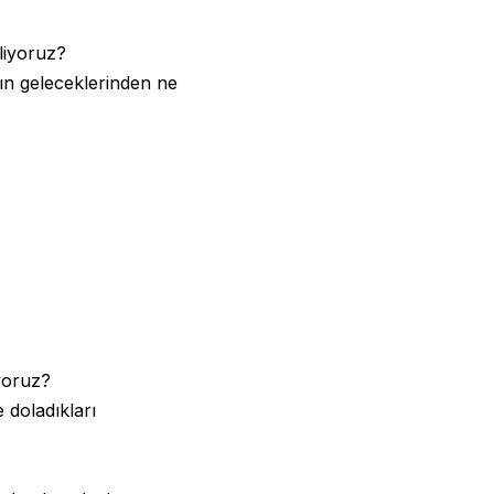
iliyoruz?
n geleceklerinden ne
iyoruz?
 doladıkları