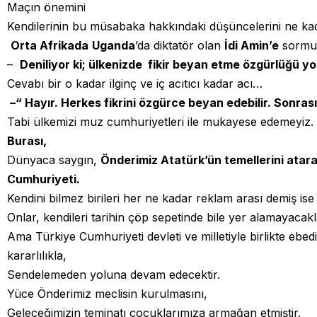
Maçın önemini
Kendilerinin bu müsabaka hakkındaki düşüncelerini ne kad
Orta Afrikada
Uganda
’da diktatör olan
İdi Amin’e
sormuş
–
Deniliyor ki; ülkenizde fikir beyan etme özgürlüğü yo
Cevabı bir o kadar ilginç ve iç acıtıcı kadar acı…
–“ Hayır. Herkes fikrini özgürce beyan edebilir. Sonra
Tabi ülkemizi muz cumhuriyetleri ile mukayese edemeyiz.
Burası,
Dünyaca saygın,
Önderimiz Atatürk’ün temellerini atar
Cumhuriyeti.
Kendini bilmez birileri her ne kadar reklam arası demiş ise
Onlar, kendileri tarihin çöp sepetinde bile yer alamayacakl
Ama Türkiye Cumhuriyeti devleti ve milletiyle birlikte ebed
kararlılıkla,
Sendelemeden yoluna devam edecektir.
Yüce Önderimiz meclisin kurulmasını,
Geleceğimizin teminatı çocuklarımıza armağan etmiştir.