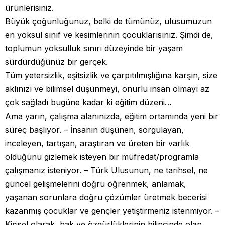
ürünlerisiniz.
Büyük çoğunluğunuz, belki de tümünüz, ulusumuzun
en yoksul sınıf ve kesimlerinin çocuklarısınız. Şimdi de,
toplumun yoksulluk sınırı düzeyinde bir yaşam
sürdürdüğünüz bir gerçek.
Tüm yetersizlik, eşitsizlik ve çarpıtılmışlığına karşın, size
aklınızı ve bilimsel düşünmeyi, onurlu insan olmayı az
çok sağladı bugüne kadar ki eğitim düzeni…
Ama yarın, çalışma alanınızda, eğitim ortamında yeni bir
süreç başlıyor. – İnsanın düşünen, sorgulayan,
inceleyen, tartışan, araştıran ve üreten bir varlık
olduğunu gizlemek isteyen bir müfredat/programla
çalışmanız isteniyor. – Türk Ulusunun, ne tarihsel, ne
güncel gelişmelerini doğru öğrenmek, anlamak,
yaşanan sorunlara doğru çözümler üretmek becerisi
kazanmış çocuklar ve gençler yetiştirmeniz istenmiyor. –
Kişisel olarak, hak ve özgürlüklerinin bilincinde olan,