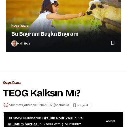
Köşe Yazısı
Bu Bayram Başka Bayram
Halil Boz
Köşe Yazısı
TEOG Kalksın Mı?
Mehmet Çamlıbel
09/18/2017
2 dakika
Share
Bu siteyi kullanarak
Gizlilik Politikası
'nı ve
Accept
Kullanım Şartları
'nı kabul etmiş olursunuz.