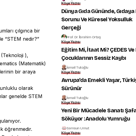
Köşe Yazısı
Dünya Gıda Gününde, Gıdaya 
Sorunu Ve Küresel Yoksulluk
Gerçeği
mları çılgınca bir
Prof. Dr. İbrahim Ortaş
kle “STEM nedir?”
Köşe Yazısı
Eğitim Mi, İtaat Mi? ÇEDES Ve 
Teknoloji ),
Çocuklarının Sessiz Kaybı
ematics (Matematik)
İsmail Tutoğlu
lerinin bir araya
Köşe Yazısı
Avrupa’da Emekli Yaşar, Türki
Sürünür
ğunluklu olarak
mlar genelde STEM
İsmail Tutoğlu
Köşe Yazısı
Yeni Bir Mücadele Sanatı Şaf
Söküyor :Anadolu Yumruğu
gulanıyor.
Samsun Umut
rak öğrenmedir.
Köşe Yazısı