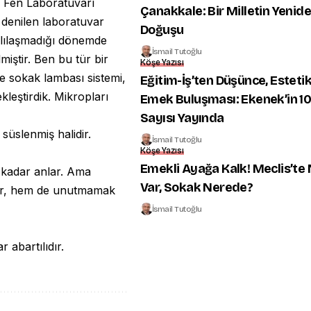
le Fen Laboratuvarı
Çanakkale: Bir Milletin Yenid
ı denilen laboratuvar
Doğuşu
rklılaşmadığı dönemde
İsmail Tutoğlu
lmiştir. Ben bu tür bir
Köşe Yazısı
 sokak lambası sistemi,
Eğitim-İş’ten Düşünce, Esteti
ekleştirdik. Mikropları
Emek Buluşması: Ekenek’in 10
Sayısı Yayında
süslenmiş halidir.
İsmail Tutoğlu
Köşe Yazısı
Emekli Ayağa Kalk! Meclis’te
 kadar anlar. Ama
Var, Sokak Nerede?
lar, hem de unutmamak
İsmail Tutoğlu
 abartılıdır.