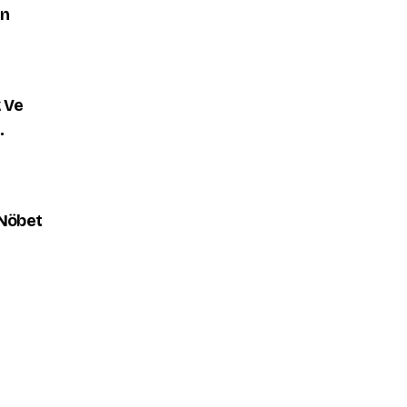
en
k Ve
.
 Nöbet