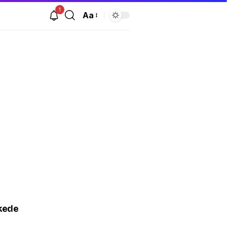
1
Aa
ikede