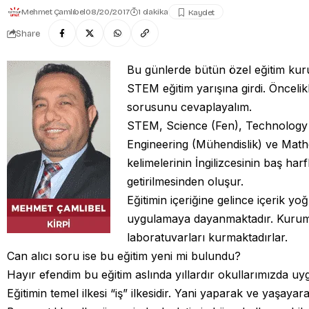
Mehmet Çamlıbel
08/20/2017
1 dakika
Share
Bu günlerde bütün özel eğitim kuru
STEM eğitim yarışına girdi. Önceli
sorusunu cevaplayalım.
STEM, Science (Fen), Technology (
Engineering (Mühendislik) ve Math
kelimelerinin İngilizcesinin baş harf
getirilmesinden oluşur.
Eğitimin içeriğine gelince içerik yo
uygulamaya dayanmaktadır. Kuru
laboratuvarları kurmaktadırlar.
Can alıcı soru ise bu eğitim yeni mi bulundu?
Hayır efendim bu eğitim aslında yıllardır okullarımızda uy
Eğitimin temel ilkesi “iş” ilkesidir. Yani yaparak ve yaşaya