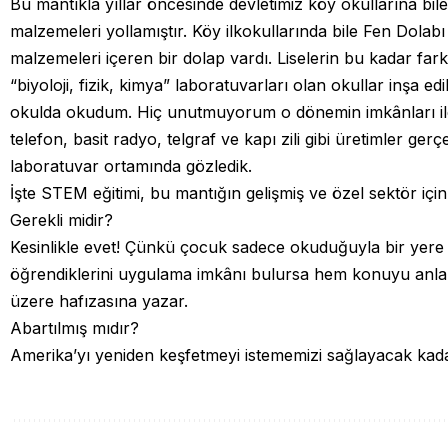
Bu mantıkla yıllar öncesinde devletimiz köy okullarına bi
malzemeleri yollamıştır. Köy ilkokullarında bile Fen Dolab
malzemeleri içeren bir dolap vardı. Liselerin bu kadar fa
“biyoloji, fizik, kimya” laboratuvarları olan okullar inşa edi
okulda okudum. Hiç unutmuyorum o dönemin imkânları ile
telefon, basit radyo, telgraf ve kapı zili gibi üretimler gerç
laboratuvar ortamında gözledik.
İşte STEM eğitimi, bu mantığın gelişmiş ve özel sektör için 
Gerekli midir?
Kesinlikle evet! Çünkü çocuk sadece okuduğuyla bir yere
öğrendiklerini uygulama imkânı bulursa hem konuyu an
üzere hafızasına yazar.
Abartılmış mıdır?
Amerika’yı yeniden keşfetmeyi istememizi sağlayacak kadar