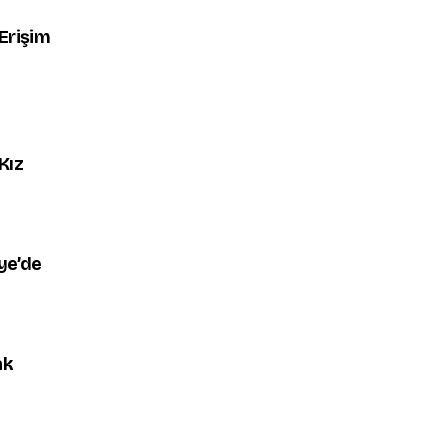
Erişim
Kız
ye’de
ak