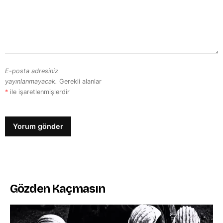
E-posta adresiniz
yayınlanmayacak.
Gerekli alanlar
*
ile işaretlenmişlerdir
Gözden Kaçmasın