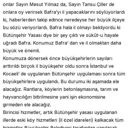
onlar Sayın Mesut Yılmaz da, Sayın Tansu Çiller de
onlara oy verirsek Bafra’yı il yapacaklarını söylüyorlardı
ki, haberlerden takip edince neredeyse her büyük ilçeye
bu sözü veriyorlardı. Bafra hala il olmayı bekliyordu ki
Bütünşehir Yasası diye bir şey çıktı ve sükût-u hayale
uğradı Bafra. Konumuz Bafra’ dan ve il olmaktan daha
büyük ve önemli.
Konumuza dönersek önce büyükşehirlerin sayıları
arttırıldı birçok il büyükşehir oldu sonra İstanbul ve
Kocaeli’ de uygulanan Bütünşehir uygulaması sonra tüm
büyükşehirlere uygulandı. Bu durumu iki aşamada ele
alacağız. Rantlara, köylerin betonlaşmasına, tarım ve
hayvancılığın bitirilmesine yani işin ekonomisine
girmeden ele alacağız.
Birincisi hizmetler, artık Bütünşehir yasası uygulanan
illerde eski köy hizmetleri (il özel idareleri) kalkacak tüm
hizmetler Büyükşehir Belediyesi tarafından yapılacak.