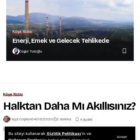
Köşe Yazısı
Enerji, Emek ve Gelecek Tehlikede
Özgür Tutoğlu
Köşe Yazısı
Halktan Daha Mı Akıllısınız?
Feyzi Coşkun
04/09/2020
2 dakika
Share
Bu siteyi kullanarak
Gizlilik Politikası
'nı ve
Accept