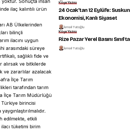
m yoktur. Sonuçta insan
Köşe Yazısı
nde ilaç kalıntılı ürün
24 Ocak’tan 12 Eylül’e: Suskun
Ekonomisi, Kanlı Siyaset
tarı AB Ülkelerinden
İsmail Tutoğlu
Köşe Yazısı
rı bilinçli
Rize Pazar Yerel Basını Sınıfta
arım ilacını uygun
ihi arasındaki süreye
İsmail Tutoğlu
fikalı, sağlıklı fide ve
 alırsak ve bitkilerde
k ve zararlılar azalacak
Bafra İlçe Tarım
ikleri tarafından tarım
ra İlçe Tarım Müdürlüğü
Türkiye birincisi
yaygınlaştırılmalıdır.
h edilmekte, etkili
ilacı tüketimi birim