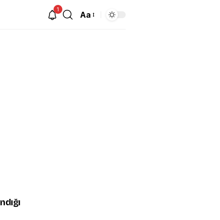
1
Aa
andığı