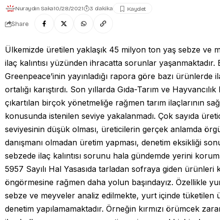
Nuraydın Saka
10/28/2021
3 dakika
Share
Ülkemizde üretilen yaklaşık 45 milyon ton yaş sebze ve 
ilaç kalıntısı yüzünden ihracatta sorunlar yaşanmaktadır.
Greenpeace’inin yayınladığı rapora göre bazı ürünlerde ila
ortalığı karıştırdı. Son yıllarda Gıda-Tarım ve Hayvancılık
çıkartılan birçok yönetmeliğe rağmen tarım ilaçlarının sağl
konusunda istenilen seviye yakalanmadı. Çok sayıda üretici
seviyesinin düşük olması, üreticilerin gerçek anlamda örg
danışmanı olmadan üretim yapması, denetim eksikliği so
sebzede ilaç kalıntısı sorunu hala gündemde yerini korum
5957 Sayılı Hal Yasasıda tarladan sofraya giden ürünleri k
öngörmesine rağmen daha yolun başındayız. Özellikle yur
sebze ve meyveler analiz edilmekte, yurt içinde tüketilen 
denetim yapılamamaktadır. Örneğin kırmızı örümcek zararl