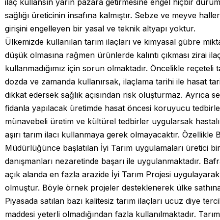
ilaç kullansın yarın pazara getirmesine engel hiçbir duru
sağlığı üreticinin insafına kalmıştır. Sebze ve meyve halleri
girişini engelleyen bir yasal ve teknik altyapı yoktur.
Ülkemizde kullanılan tarım ilaçları ve kimyasal gübre mik
düşük olmasına rağmen ürünlerde kalıntı çıkması zirai ilaçla
kullanmadığımız için sorun olmaktadır. Öncelikle reçeteli t
dozda ve zamanda kullanırsak, ilaçlama tarihi ile hasat tar
dikkat edersek sağlık açısından risk oluşturmaz. Ayrıca serti
fidanla yapılacak üretimde hasat öncesi koruyucu tedbirler
münavebeli üretim ve kültürel tedbirler uygularsak hastalı
aşırı tarım ilacı kullanmaya gerek olmayacaktır. Özellikle 
Müdürlüğünce başlatılan İyi Tarım uygulamaları üretici birl
danışmanları nezaretinde başarı ile uygulanmaktadır. Baf
açık alanda en fazla arazide İyi Tarım Projesi uygulayarak 
olmuştur. Böyle örnek projeler desteklenerek ülke sathına 
Piyasada satılan bazı kalitesiz tarım ilaçları ucuz diye terci
maddesi yeterli olmadığından fazla kullanılmaktadır. Tarım 