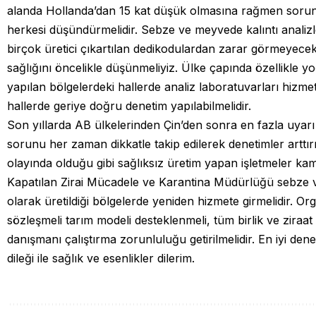
alanda Hollanda’dan 15 kat düşük olmasına rağmen soru
herkesi düşündürmelidir. Sebze ve meyvede kalıntı analiz
birçok üretici çıkartılan dedikodulardan zarar görmeyecekt
sağlığını öncelikle düşünmeliyiz. Ülke çapında özellikle y
yapılan bölgelerdeki hallerde analiz laboratuvarları hizm
hallerde geriye doğru denetim yapılabilmelidir.
Son yıllarda AB ülkelerinden Çin’den sonra en fazla uyarı 
sorunu her zaman dikkatle takip edilerek denetimler arttırı
olayında olduğu gibi sağlıksız üretim yapan işletmeler k
Kapatılan Zirai Mücadele ve Karantina Müdürlüğü sebze
olarak üretildiği bölgelerde yeniden hizmete girmelidir. Org
sözleşmeli tarım modeli desteklenmeli, tüm birlik ve ziraat
danışmanı çalıştırma zorunluluğu getirilmelidir. En iyi dene
dileği ile sağlık ve esenlikler dilerim.