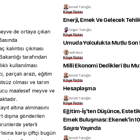
İsmail Tutoğlu
Köşe Yazısı
Enerji, Emek Ve Gelecek Tehl
Özgür Tutoğlu
meyve de ortaya çıkan
Köşe Yazısı
 Basında
Umuda Yolculukta Mutlu Son 
ç kalıntısı çıkması
Halil Boz
 Bakanlığı tarafından
Köşe Yazısı
Milli Ekonomi Dedikleri Bu Mu
ıklı kullanılması
, parçalı arazi, eğitim
İsmail Tutoğlu
Köşe Yazısı
ütsüz olması ve tarım
Hesaplaşma
nucu maalesef meyve ve
İsmail Tutoğlu
aktadır.
Köşe Yazısı
ayıt altına alınmasını
Eğitim-İş’ten Düşünce, Esteti
t dışına gönderilen
Emek Buluşması: Ekenek’in 10
ürünlerde yeterli
Sayısı Yayında
ısına karşı çiftçi bugün
İsmail Tutoğlu