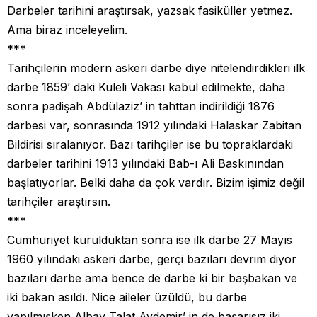
Darbeler tarihini araştırsak, yazsak fasiküller yetmez.
Ama biraz inceleyelim.
***
Tarihçilerin modern askeri darbe diye nitelendirdikleri ilk
darbe 1859’ daki Kuleli Vakası kabul edilmekte, daha
sonra padişah Abdülaziz’ in tahttan indirildiği 1876
darbesi var, sonrasında 1912 yılındaki Halaskar Zabitan
Bildirisi sıralanıyor. Bazı tarihçiler ise bu topraklardaki
darbeler tarihini 1913 yılındaki Bab-ı Ali Baskınından
başlatıyorlar. Belki daha da çok vardır. Bizim işimiz değil
tarihçiler araştırsın.
***
Cumhuriyet kurulduktan sonra ise ilk darbe 27 Mayıs
1960 yılındaki askeri darbe, gerçi bazıları devrim diyor
bazıları darbe ama bence de darbe ki bir başbakan ve
iki bakan asıldı. Nice aileler üzüldü, bu darbe
yapılmışken Albay Talat Aydemir’ in de başarısız iki