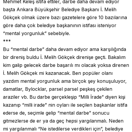
Mehmet Keleş istifa ettiler, darbe daha devam ediyor
başta Ankara Büyükşehir Belediye Başkanı İ. Melih
Gökçek olmak üzere bazı gazetelere göre 10 bazılarına
göre daha çok belediye başkanının istifası isteniyor
“mental yorgunluk” sebebiyle.
***
Bu “mental darbe” daha devam ediyor ama karşılığında
bir direniş buldu İ. Melih Gökçek direnişe geçti. Bakalım
kim galip gelecek darbe başarılı mı olacak yoksa direnen
İ. Melih Gökçek mi kazanacak. Ben popüler olanı
yazdım mental yorgunluk ama birçok şey konuşuluyor,
damatlar, Bylocklar, parsel parsel peşkeş çekilen
araziler vb. Bu darbe gerçekleşip “Milli İrade” diyen kişi
kazanıp “milli irade” nin oyları ile seçilen başkanlar istifa
ederse de, seçimle gelip “mental darbe” sonucu
gitmezlerse de er ya da geç hepsi yargılanmalı. Neden
mi yargılanmalı “Ne istedilerse verdikleri için”, belediye