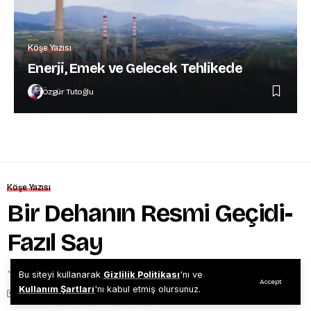
Köşe Yazısı
Enerji, Emek ve Gelecek Tehlikede
Özgür Tutoğlu
Köşe Yazısı
Bir Dehanın Resmi Geçidi-
Fazıl Say
Mehmet Çamlıbel
12/20/2022
1 dakika
Bu siteyi kullanarak
Gizlilik Politikası
'nı ve
Accept
Kullanım Şartları
'nı kabul etmiş olursunuz.
Share