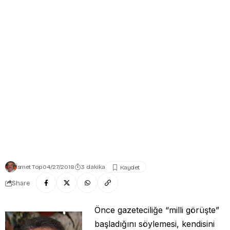
İsmet Top
04/27/2018
3 dakika
Share
Önce gazeteciliğe “milli görüşte”
başladığını söylemesi, kendisini