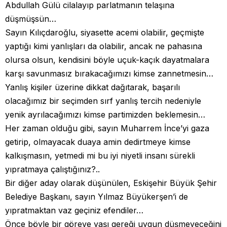
Abdullah Gülü cilalayıp parlatmanın telaşına
düşmüşsün…
Sayın Kılıçdaroğlu, siyasette acemi olabilir, geçmişte
yaptığı kimi yanlışları da olabilir, ancak ne pahasına
olursa olsun, kendisini böyle uçuk-kaçık dayatmalara
karşı savunmasız bırakacağımızı kimse zannetmesin…
Yanlış kişiler üzerine dikkat dağıtarak, başarılı
olacağımız bir seçimden sırf yanlış tercih nedeniyle
yenik ayrılacağımızı kimse partimizden beklemesin…
Her zaman olduğu gibi, sayın Muharrem İnce’yi gaza
getirip, olmayacak duaya amin dedirtmeye kimse
kalkışmasın, yetmedi mi bu iyi niyetli insanı sürekli
yıpratmaya çalıştığınız?..
Bir diğer aday olarak düşünülen, Eskişehir Büyük Şehir
Belediye Başkanı, sayın Yılmaz Büyükerşen’i de
yıpratmaktan vaz geçiniz efendiler…
Önce böyle bir göreve yaşı gereği uygun düşmeyeceğini