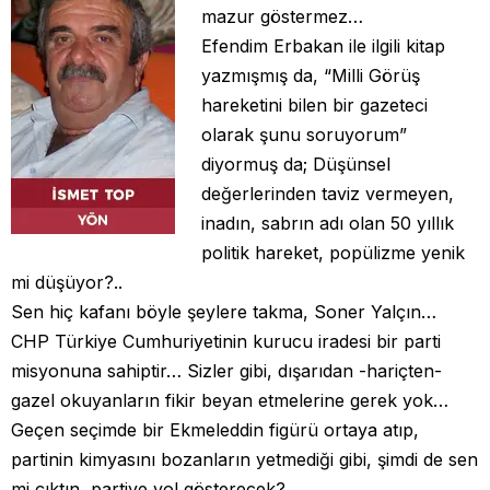
mazur göstermez…
Efendim Erbakan ile ilgili kitap
yazmışmış da, “Milli Görüş
hareketini bilen bir gazeteci
olarak şunu soruyorum”
diyormuş da; Düşünsel
değerlerinden taviz vermeyen,
inadın, sabrın adı olan 50 yıllık
politik hareket, popülizme yenik
mi düşüyor?..
Sen hiç kafanı böyle şeylere takma, Soner Yalçın…
CHP Türkiye Cumhuriyetinin kurucu iradesi bir parti
misyonuna sahiptir… Sizler gibi, dışarıdan -hariçten-
gazel okuyanların fikir beyan etmelerine gerek yok…
Geçen seçimde bir Ekmeleddin figürü ortaya atıp,
partinin kimyasını bozanların yetmediği gibi, şimdi de sen
mi çıktın, partiye yol gösterecek?..