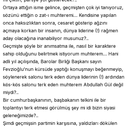
Ortaya attığın isme gelince, geçmişten çok iyi tanıyoruz,
sözünü ettiğin o zat-ı muhteremi… Kendisine yapılan
onca haksızlıktan sonra, cesaret gösterip ağzını
açmaya korkan bir insanın, dünya liderine (!) rağmen
aday olacağına inanabiliyor musunuz?..
Geçmişte şöyle bir anımsatma ile, nasıl bir karaktere
sahip olduğunu belirtmek istiyorum muhterem… Hani
adli yıl açılışında, Barolar Birliği Başkanı sayın
Fevzioğlu’nun kürsüde yaptığı konuşmayı beğenmeyip,
söylenerek salonu terk eden dünya liderinin (!) ardından
kös-kös salonu terk eden muhterem Abdullah Gül değil
miydi?..
Bir cumhurbaşkanının, başbakanın telkini ile bir
toplantıyı terk etmesi görülmüş şey mi idi bizin siyasi
geleneğimizde?..
Şimdi geçmişsin partimin karşısına, yaldızları dökülen