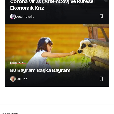
Corona Virüs (2019-nCoV) ve Küresel
Ekonomik Kriz
Özgür Tutoğlu
Köşe Yazısı
Bu Bayram Başka Bayram
Halil Boz
Köşe Yazısı