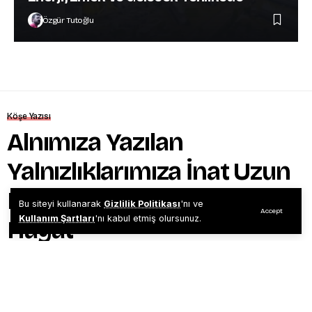
Özgür Tutoğlu
Köşe Yazısı
Alnımıza Yazılan
Yalnızlıklarımıza İnat Uzun
Bir Maraton Koşudur
Bu siteyi kullanarak
Gizlilik Politikası
'nı ve
Accept
Kullanım Şartları
'nı kabul etmiş olursunuz.
Hayat
Hüseyin Mertol
04/09/2020
3 dakika
Share