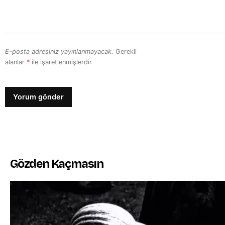
E-posta adresiniz yayınlanmayacak.
Gerekli
alanlar
*
ile işaretlenmişlerdir
Gözden Kaçmasın