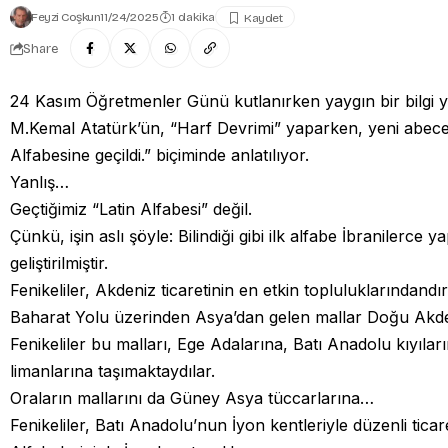
Feyzi Coşkun
11/24/2025
1 dakika
Share
24 Kasım Öğretmenler Günü kutlanırken yaygın bir bilgi ya
M.Kemal Atatürk’ün, “Harf Devrimi” yaparken, yeni abecey
Alfabesine geçildi.” biçiminde anlatılıyor.
Yanlış…
Geçtiğimiz “Latin Alfabesi” değil.
Çünkü, işin aslı şöyle: Bilindiği gibi ilk alfabe İbranilerce y
geliştirilmiştir.
Fenikeliler, Akdeniz ticaretinin en etkin topluluklarındandır
Baharat Yolu üzerinden Asya’dan gelen mallar Doğu Akden
Fenikeliler bu malları, Ege Adalarına, Batı Anadolu kıyıl
limanlarına taşımaktaydılar.
Oraların mallarını da Güney Asya tüccarlarına…
Fenikeliler, Batı Anadolu’nun İyon kentleriyle düzenli tic