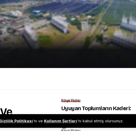
Köşe Yazısı
Uyuyan Toplumların Kaderi:
 Ve
Uykusuzluk
Gizlilik Politikası
'nı ve
Kullanım Şartları
'nı kabul etmiş olursunuz.
İsmail Tutoğlu
Köşe Yazısı