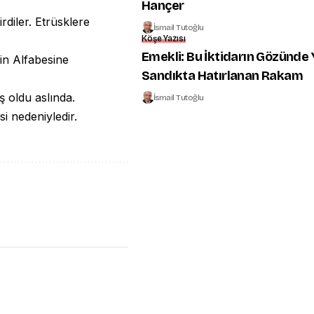
Hançer
rdiler. Etrüsklere
İsmail Tutoğlu
Köşe Yazısı
Emekli: Bu İktidarın Gözünde 
tin Alfabesine
Sandıkta Hatırlanan Rakam
ş oldu aslında.
İsmail Tutoğlu
i nedeniyledir.