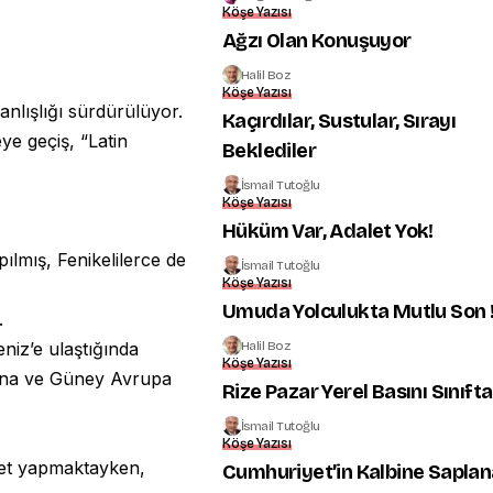
Köşe Yazısı
Ağzı Olan Konuşuyor
Halil Boz
Köşe Yazısı
nlışlığı sürdürülüyor.
Kaçırdılar, Sustular, Sırayı
e geçiş, “Latin
Beklediler
İsmail Tutoğlu
Köşe Yazısı
Hüküm Var, Adalet Yok!
apılmış, Fenikelilerce de
İsmail Tutoğlu
Köşe Yazısı
Umuda Yolculukta Mutlu Son 
.
Halil Boz
iz’e ulaştığında
Köşe Yazısı
arına ve Güney Avrupa
Rize Pazar Yerel Basını Sınıfta
İsmail Tutoğlu
Köşe Yazısı
aret yapmaktayken,
Cumhuriyet’in Kalbine Sapla