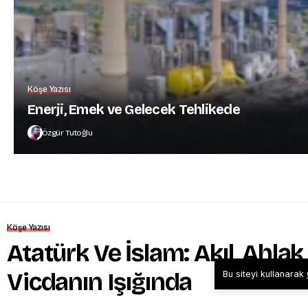
Köşe Yazısı
Enerji, Emek ve Gelecek Tehlikede
Özgür Tutoğlu
Köşe Yazısı
Atatürk Ve İslam: Akıl, Ahlak
Vicdanın Işığında
Bu siteyi kullanarak