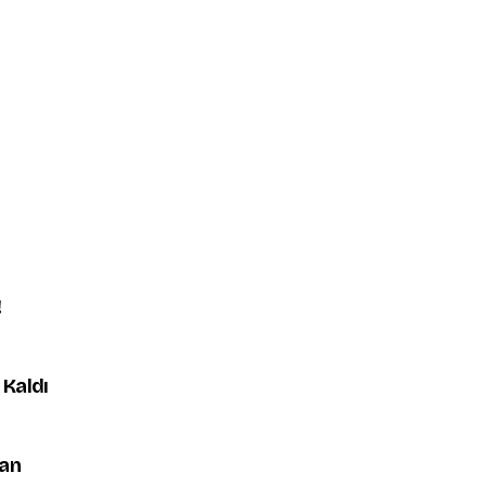
!
 Kaldı
nan