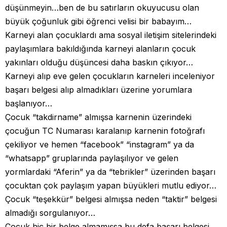
düşünmeyin…ben de bu satırların okuyucusu olan
büyük çoğunluk gibi öğrenci velisi bir babayım…
Karneyi alan çocuklardı ama sosyal iletişim sitelerindeki
paylaşımlara bakıldığında karneyi alanların çocuk
yakınları olduğu düşüncesi daha baskın çıkıyor…
Karneyi alıp eve gelen çocukların karneleri inceleniyor
başarı belgesi alıp almadıkları üzerine yorumlara
başlanıyor…
Çocuk “takdirname” almışsa karnenin üzerindeki
çocuğun TC Numarası karalanıp karnenin fotoğrafı
çekiliyor ve hemen “facebook” “instagram” ya da
“whatsapp” gruplarında paylaşılıyor ve gelen
yormlardaki “Aferin” ya da “tebrikler” üzerinden başarı
çocuktan çok paylaşım yapan büyükleri mutlu ediyor…
Çocuk “teşekkür” belgesi almışsa neden “taktir” belgesi
almadığı sorgulanıyor…
Çocuk hiç bir belge almamışsa bu defa başarı belgesi