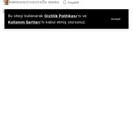
Halil Boz
12/03/2024
2 dakika
Share
Bu siteyi kullanarak
Gizlilik Politikası
'nı ve
Accept
Kullanım Şartları
'nı kabul etmiş olursunuz.
Hepimiz,
Önce bebek,
Sonra çocuk daha sonra gençlik çağı…
Okul sıraları,
Okul arkadaşları,
Diplomalar…
Kariyer…
Hayat arkadaşı…
Evlenmek…
Çoluk çocuğa karışmak,
Derken…
Evet…
Derken; sonunda saçlarımıza düşen aklar,