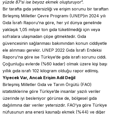
yüzde 87’si ise beyaz ekmek oluşturuyor
”.
Bir tarafta gıda yetersizliği ve erişim sorunu bir taraftan
Birleşmiş Milletler Çevre Programı (UNEP)in 2024 yılı
Gıda İsrafı Raporu’na göre, her yıl dünya genelinde
yaklaşık 1,05 milyar ton gıda tüketilmediği için veya
sofralara ulaşmadan çöpe gitmektedir. Gıda
güvencesinin sağlanması bakımından konun ciddiyetle
ele alınması gerekir. UNEP 2022 Gıda İsrafı Endeksi
Raporu’na göre ise Türkiye’de gıda israfı sorunu ciddi.
Çoğunluğu evlerde (%60 kadar) olmak üzere kişi başı
yıllık gıda israfı 102 kilogram olduğu rapor edilmiş.
Yiyecek Var, Ancak Erişim Adil Değil
Birleşmiş Milletler Gıda ve Tarım Örgütü (FAO)
istatistiklerine göre Türkiye’de insanlar yazılı veriler
üzerinde iyi besleniyor görünse de, bölgesel gıda
dağılımına dair veriler yetersizdir. FAO’ya göre Türkiye
nüfusunun ana enerji kaynağı ekmek (%44) ve diğer