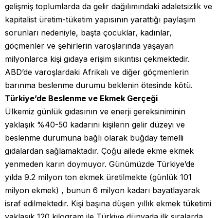
gelişmiş toplumlarda da gelir dağılımındaki adaletsizlik ve
kapitalist üretim-tüketim yapısının yarattığı paylaşım
sorunları nedeniyle, başta çocuklar, kadınlar,
göçmenler ve şehirlerin varoşlarında yaşayan
milyonlarca kişi gıdaya erişim sıkıntısı çekmektedir.
ABD’de varoşlardaki Afrikalı ve diğer göçmenlerin
barınma beslenme durumu beklenin ötesinde kötü.
Türkiye’de Beslenme ve Ekmek Gerçeği
Ülkemiz günlük gıdasının ve enerji gereksiniminin
yaklaşık %40-50 kadarını kişilerin gelir düzeyi ve
beslenme durumuna bağlı olarak buğday temelli
gıdalardan sağlamaktadır. Çoğu ailede ekme ekmek
yenmeden karın doymuyor. Günümüzde Türkiye’de
yılda 9.2 milyon ton ekmek üretilmekte (günlük 101
milyon ekmek) , bunun 6 milyon kadarı bayatlayarak
israf edilmektedir. Kişi başına düşen yıllık ekmek tüketimi
yaklaşık 120 kilogram ile Türkiye dünyada ilk sıralarda